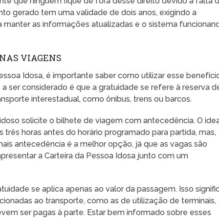
te que ninguém fique de fora desse direito devido à falta 
nto gerado tem uma validade de dois anos, exigindo a
a manter as informações atualizadas e o sistema funcionan
 NAS VIAGENS
essoa Idosa, é importante saber como utilizar esse benefíci
 a ser considerado é que a gratuidade se refere à reserva d
nsporte interestadual, como ônibus, trens ou barcos.
idoso solicite o bilhete de viagem com antecedência. O idea
s três horas antes do horário programado para partida, mas,
mais antecedência é a melhor opção, já que as vagas são
o apresentar a Carteira da Pessoa Idosa junto com um
tuidade se aplica apenas ao valor da passagem. Isso signifi
cionadas ao transporte, como as de utilização de terminais,
evem ser pagas à parte. Estar bem informado sobre esses