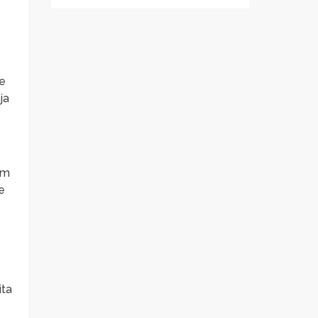
se
ja
Em
e
ita