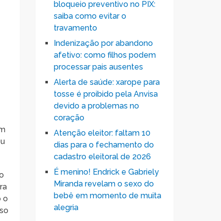
bloqueio preventivo no PIX:
saiba como evitar o
travamento
Indenização por abandono
afetivo: como filhos podem
processar pais ausentes
Alerta de saúde: xarope para
tosse é proibido pela Anvisa
devido a problemas no
coração
ém
Atenção eleitor: faltam 10
ou
dias para o fechamento do
cadastro eleitoral de 2026
É menino! Endrick e Gabriely
 o
Miranda revelam o sexo do
ra
bebê em momento de muita
 o
alegria
sso