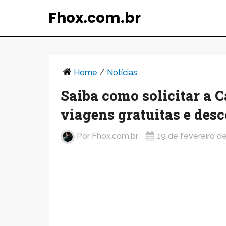
Fhox.com.br
Home
/
Notícias
Saiba como solicitar a C
viagens gratuitas e des
Por
Fhox.com.br
19 de fevereiro d