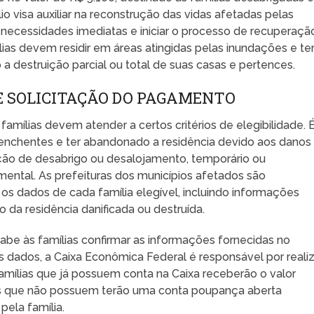
io visa auxiliar na reconstrução das vidas afetadas pelas
 necessidades imediatas e iniciar o processo de recuperaçã
mílias devem residir em áreas atingidas pelas inundações e te
o a destruição parcial ou total de suas casas e pertences.
 E SOLICITAÇÃO DO PAGAMENTO
famílias devem atender a certos critérios de elegibilidade. 
 enchentes e ter abandonado a residência devido aos danos
ção de desabrigo ou desalojamento, temporário ou
ntal. As prefeituras dos municípios afetados são
os dados de cada família elegível, incluindo informações
o da residência danificada ou destruída.
cabe às famílias confirmar as informações fornecidas no
dados, a Caixa Econômica Federal é responsável por realiz
amílias que já possuem conta na Caixa receberão o valor
as que não possuem terão uma conta poupança aberta
ela família.