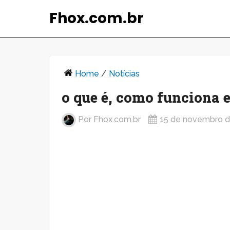
Fhox.com.br
Home
/
Notícias
o que é, como funciona e
Por
Fhox.com.br
15 de novembro d