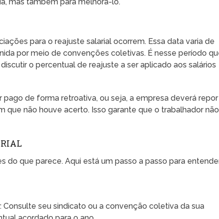
da, mas também para melhorá-lo.
ções para o reajuste salarial ocorrem. Essa data varia de
finida por meio de convenções coletivas. É nesse período q
scutir o percentual de reajuste a ser aplicado aos salários
r pago de forma retroativa, ou seja, a empresa deverá repor
m que não houve acerto. Isso garante que o trabalhador nã
RIAL
ples do que parece. Aqui está um passo a passo para entende
e
: Consulte seu sindicato ou a convenção coletiva da sua
ntual acordado para o ano.