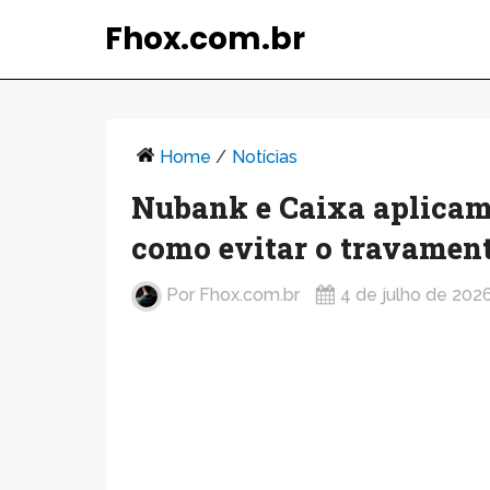
Fhox.com.br
Home
/
Notícias
Nubank e Caixa aplicam 
como evitar o travamen
Por
Fhox.com.br
4 de julho de 202