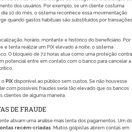
ento dos usuários. Por exemplo, se um cliente costuma
o dia 10 do mês, o sistema reconhece essa movimentação
ge quando gastos habituais são substituídos por transaçõe
localização, horário, montante e histórico do beneficiário. Por
 e tenta realizar um PIX elevado à noite, o sistema
sco. O bloqueio de 72 horas atua como uma proteção contr
 em potencial entre em contato com o banco para cancelar a
ítico.
r o
PIX
disponível ao público sem custos. Se não houvesse
dar com possíveis fraudes seria tão elevado que os bancos
s clientes de alguma maneira.
AS DE FRAUDE
te ativam uma análise mais lenta dos pagamentos. Um d
ontas recém-criadas
. Muitos golpistas abrem contas em