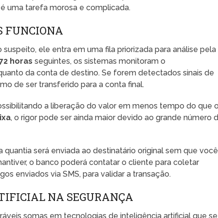
 é uma tarefa morosa e complicada.
S FUNCIONA
speito, ele entra em uma fila priorizada para análise pela
72 horas
seguintes, os sistemas monitoram o
uanto da conta de destino. Se forem detectados sinais de
 de ser transferido para a conta final.
, possibilitando a liberação do valor em menos tempo do que 
ixa
, o rigor pode ser ainda maior devido ao grande número 
 a quantia será enviada ao destinatário original sem que voc
mantiver, o banco poderá contatar o cliente para coletar
gos enviados via SMS, para validar a transação.
RTIFICIAL NA SEGURANÇA
ráveis somas em tecnologias de inteligência artificial que se