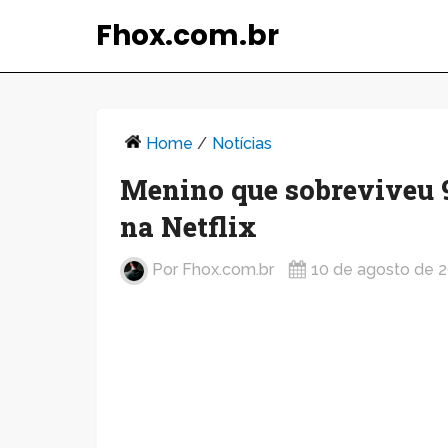
Fhox.com.br
Home
/
Notícias
Menino que sobreviveu 
na Netflix
Por
Fhox.com.br
10 de agosto de 