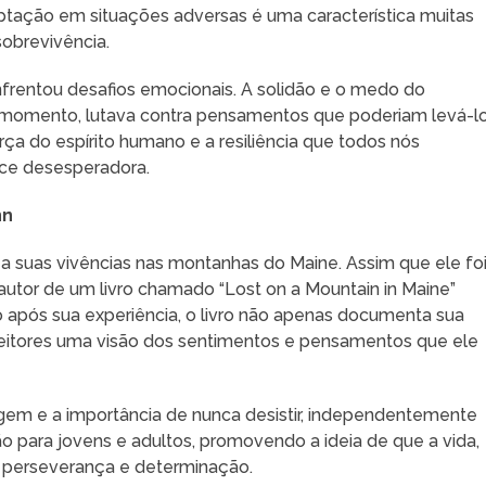
ptação em situações adversas é uma característica muitas
sobrevivência.
frentou desafios emocionais. A solidão e o medo do
 momento, lutava contra pensamentos que poderiam levá-lo
orça do espírito humano e a resiliência que todos nós
ce desesperadora.
nn
ta a suas vivências nas montanhas do Maine. Assim que ele fo
utor de um livro chamado “Lost on a Mountain in Maine”
 após sua experiência, o livro não apenas documenta sua
leitores uma visão dos sentimentos e pensamentos que ele
gem e a importância de nunca desistir, independentemente
ão para jovens e adultos, promovendo a ideia de que a vida,
 perseverança e determinação.