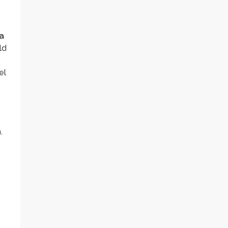
a
ld
el
.