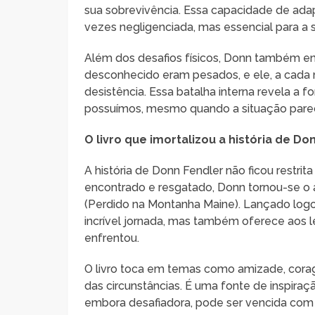
sua sobrevivência. Essa capacidade de ada
vezes negligenciada, mas essencial para a 
Além dos desafios físicos, Donn também en
desconhecido eram pesados, e ele, a cada
desistência. Essa batalha interna revela a f
possuímos, mesmo quando a situação pare
O livro que imortalizou a história de Do
A história de Donn Fendler não ficou restri
encontrado e resgatado, Donn tornou-se o a
(Perdido na Montanha Maine). Lançado logo
incrível jornada, mas também oferece aos 
enfrentou.
O livro toca em temas como amizade, cora
das circunstâncias. É uma fonte de inspiraç
embora desafiadora, pode ser vencida com