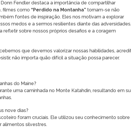
 Donn Fendler destaca a importância de compartilhar
o, filmes como
“Perdido na Montanha”
tornam-se não
mbém fontes de inspiração. Eles nos motivam a explorar
ossos medos e a sermos resilientes diante das adversidades
 refletir sobre nossos próprios desafios e a coragem
percebemos que devemos valorizar nossas habilidades, acredi
tir, não importa quão difícil a situação possa parecer.
tanhas do Maine?
urante uma caminhada no Monte Katahdin, resultando em su
anhas.
us nove dias?
teiro foram cruciais. Ele utilizou seu conhecimento sobre
r alimentos silvestres.