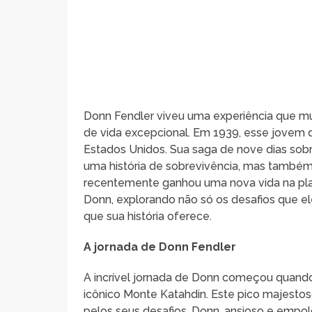
Donn Fendler viveu uma experiência que mu
de vida excepcional. Em 1939, esse jovem 
Estados Unidos. Sua saga de nove dias sob
uma história de sobrevivência, mas também 
recentemente ganhou uma nova vida na plat
Donn, explorando não só os desafios que el
que sua história oferece.
A jornada de Donn Fendler
A incrível jornada de Donn começou quand
icônico Monte Katahdin. Este pico majest
pelos seus desafios. Donn, ansioso e empol