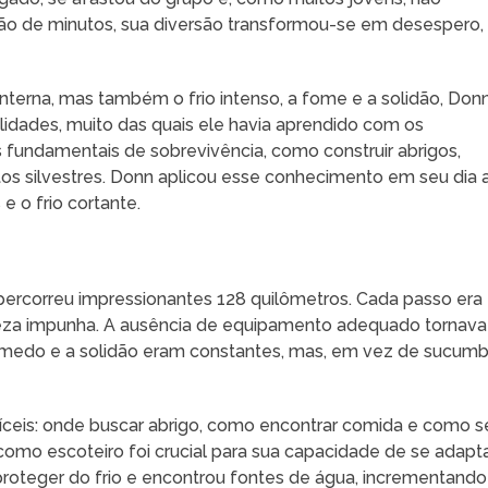
ão de minutos, sua diversão transformou-se em desespero,
terna, mas também o frio intenso, a fome e a solidão, Don
bilidades, muito das quais ele havia aprendido com os
s fundamentais de sobrevivência, como construir abrigos,
tos silvestres. Donn aplicou esse conhecimento em seu dia 
 e o frio cortante.
percorreu impressionantes 128 quilômetros. Cada passo era
ureza impunha. A ausência de equipamento adequado tornava
O medo e a solidão eram constantes, mas, em vez de sucumbi
ifíceis: onde buscar abrigo, como encontrar comida e como s
como escoteiro foi crucial para sua capacidade de se adapt
 proteger do frio e encontrou fontes de água, incrementando