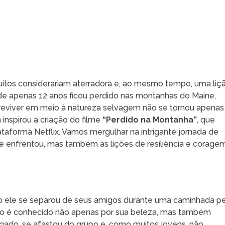
itos considerariam aterradora e, ao mesmo tempo, uma liç
de apenas 12 anos ficou perdido nas montanhas do Maine,
reviver em meio à natureza selvagem não se tornou apenas
inspirou a criação do filme
“Perdido na Montanha”
, que
aforma Netflix. Vamos mergulhar na intrigante jornada de
e enfrentou, mas também as lições de resiliência e corage
o ele se separou de seus amigos durante uma caminhada p
oso é conhecido não apenas por sua beleza, mas também
gado, se afastou do grupo e, como muitos jovens, não