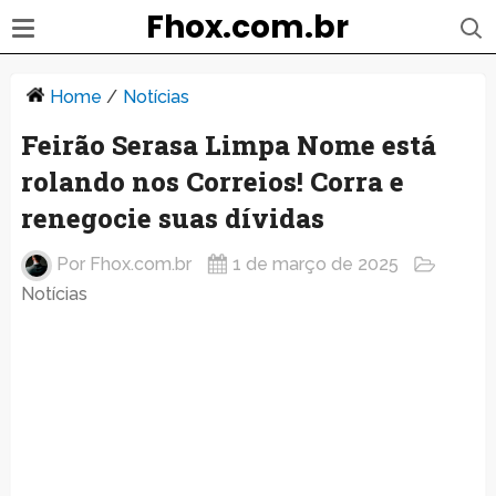
Fhox.com.br
Home
/
Notícias
Feirão Serasa Limpa Nome está
rolando nos Correios! Corra e
renegocie suas dívidas
Por
Fhox.com.br
1 de março de 2025
Notícias