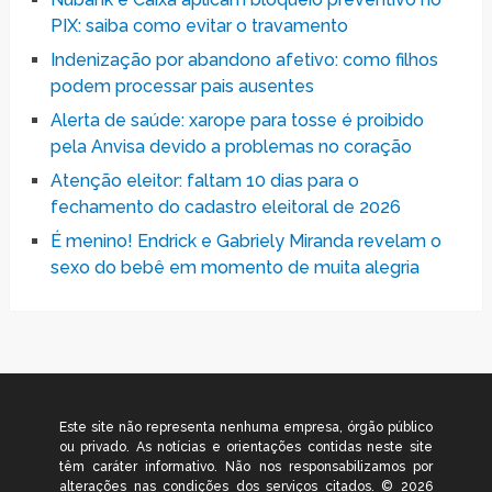
PIX: saiba como evitar o travamento
Indenização por abandono afetivo: como filhos
podem processar pais ausentes
Alerta de saúde: xarope para tosse é proibido
pela Anvisa devido a problemas no coração
Atenção eleitor: faltam 10 dias para o
fechamento do cadastro eleitoral de 2026
É menino! Endrick e Gabriely Miranda revelam o
sexo do bebê em momento de muita alegria
Este site não representa nenhuma empresa, órgão público
ou privado. As notícias e orientações contidas neste site
têm caráter informativo. Não nos responsabilizamos por
alterações nas condições dos serviços citados. © 2026