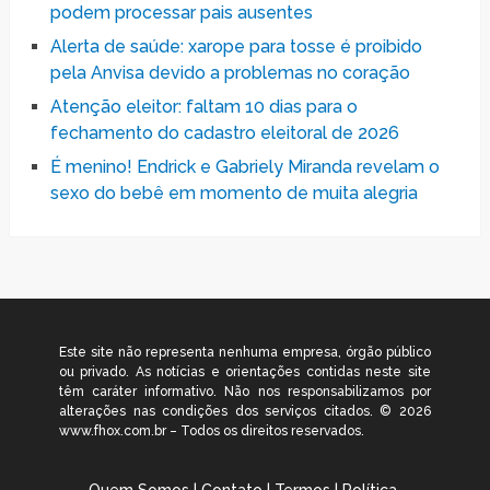
podem processar pais ausentes
Alerta de saúde: xarope para tosse é proibido
pela Anvisa devido a problemas no coração
Atenção eleitor: faltam 10 dias para o
fechamento do cadastro eleitoral de 2026
É menino! Endrick e Gabriely Miranda revelam o
sexo do bebê em momento de muita alegria
Este site não representa nenhuma empresa, órgão público
ou privado. As notícias e orientações contidas neste site
têm caráter informativo. Não nos responsabilizamos por
alterações nas condições dos serviços citados. © 2026
www.fhox.com.br – Todos os direitos reservados.
Quem Somos
|
Contato
|
Termos
|
Política