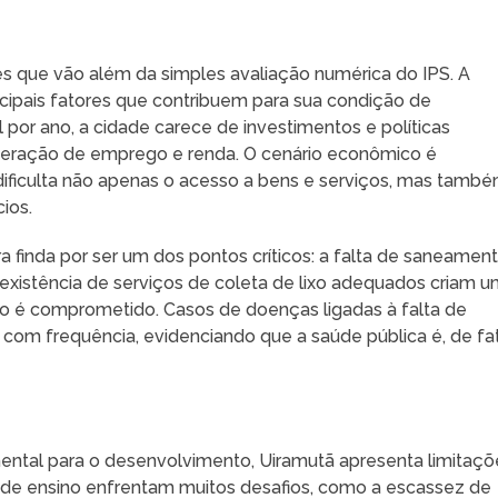
s que vão além da simples avaliação numérica do IPS. A
ncipais fatores que contribuem para sua condição de
 por ano, a cidade carece de investimentos e políticas
geração de emprego e renda. O cenário econômico é
dificulta não apenas o acesso a bens e serviços, mas tamb
ios.
ura finda por ser um dos pontos críticos: a falta de saneamen
inexistência de serviços de coleta de lixo adequados criam 
o é comprometido. Casos de doenças ligadas à falta de
com frequência, evidenciando que a saúde pública é, de fa
ental para o desenvolvimento, Uiramutã apresenta limitaçõ
es de ensino enfrentam muitos desafios, como a escassez de