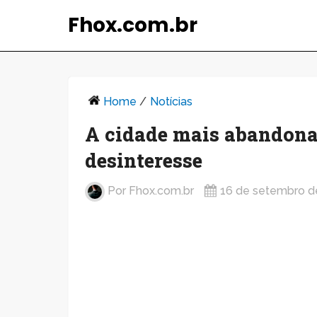
Fhox.com.br
Home
/
Notícias
A cidade mais abandonad
desinteresse
Por
Fhox.com.br
16 de setembro d