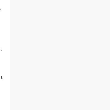
e
s
s,