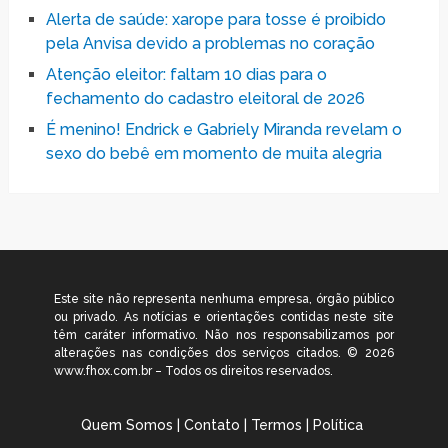
Alerta de saúde: xarope para tosse é proibido
pela Anvisa devido a problemas no coração
Atenção eleitor: faltam 10 dias para o
fechamento do cadastro eleitoral de 2026
É menino! Endrick e Gabriely Miranda revelam o
sexo do bebê em momento de muita alegria
Este site não representa nenhuma empresa, órgão público
ou privado. As notícias e orientações contidas neste site
têm caráter informativo. Não nos responsabilizamos por
alterações nas condições dos serviços citados. © 2026
www.fhox.com.br – Todos os direitos reservados.
Quem Somos
|
Contato
|
Termos
|
Política