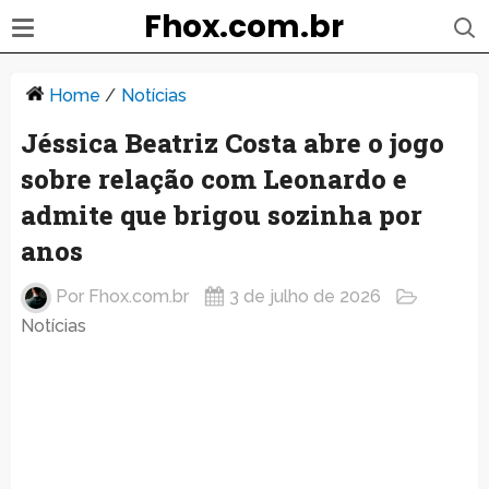
Fhox.com.br
Home
/
Notícias
Jéssica Beatriz Costa abre o jogo
sobre relação com Leonardo e
admite que brigou sozinha por
anos
Por
Fhox.com.br
3 de julho de 2026
Notícias