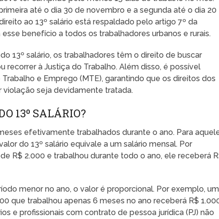
primeira até o dia 30 de novembro e a segunda até o dia 20
ireito ao 13º salário está respaldado pelo artigo 7º da
esse benefício a todos os trabalhadores urbanos e rurais.
 13º salário, os trabalhadores têm o direito de buscar
ou recorrer à Justiça do Trabalho. Além disso, é possível
 Trabalho e Emprego (MTE), garantindo que os direitos dos
 violação seja devidamente tratada.
O 13º SALÁRIO?
s meses efetivamente trabalhados durante o ano. Para aquel
alor do 13º salário equivale a um salário mensal. Por
de R$ 2.000 e trabalhou durante todo o ano, ele receberá 
íodo menor no ano, o valor é proporcional. Por exemplo, u
000 que trabalhou apenas 6 meses no ano receberá R$ 1.00
rios e profissionais com contrato de pessoa jurídica (PJ) não