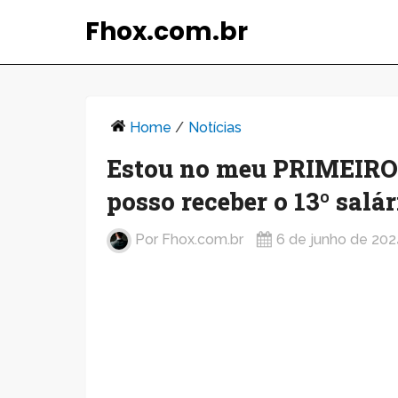
Fhox.com.br
Home
/
Notícias
Estou no meu PRIMEIRO 
posso receber o 13º sal
Por
Fhox.com.br
6 de junho de 202