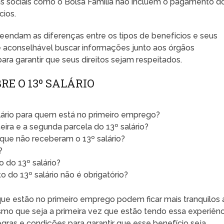
s sociais como o Bolsa Família não incluem o pagamento d
cios.
endam as diferenças entre os tipos de benefícios e seus
 é aconselhável buscar informações junto aos órgãos
ra garantir que seus direitos sejam respeitados.
E O 13º SALÁRIO
ário para quem está no primeiro emprego?
eira e a segunda parcela do 13º salário?
 que não receberam o 13º salário?
?
 do 13º salário?
do 13º salário não é obrigatório?
ue estão no primeiro emprego podem ficar mais tranquilos 
smo que seja a primeira vez que estão tendo essa experiênc
regras e condições para garantir que esse benefício seja