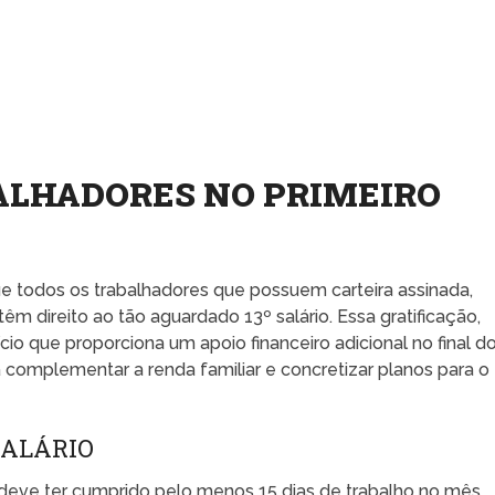
ALHADORES NO PRIMEIRO
 que todos os trabalhadores que possuem carteira assinada,
 direito ao tão aguardado 13º salário. Essa gratificação,
o que proporciona um apoio financeiro adicional no final d
 complementar a renda familiar e concretizar planos para o
SALÁRIO
or deve ter cumprido pelo menos 15 dias de trabalho no mês.