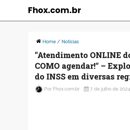
Fhox.com.br
Home
/
Notícias
“Atendimento ONLINE do 
COMO agendar!” – Explo
do INSS em diversas reg
Por
Fhox.com.br
7 de julho de 202